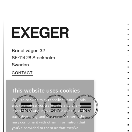
Exeger
Brinellvägen 32
SE-114 28 Stockholm
Sweden
CONTACT
This website uses cookies
(opens in new tab)
(opens in new tab)
(opens in new tab)
We use cookies to personalise content, ads
and to analyse our traffic. We also share
information about your use of our site with
our advertising and analytics partners who
may combine it with other information that
you’ve provided to them or that they’ve