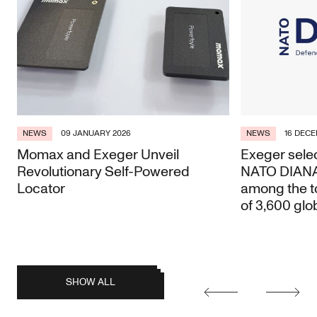
NEWS
09 JANUARY 2026
NEWS
16 DECE
Momax and Exeger Unveil
Exeger selec
Revolutionary Self-Powered
NATO DIANA 
Locator
among the t
of 3,600 glo
posts
SHOW ALL
Earlier
Later
posts