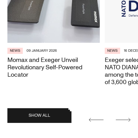
NEWS
09 JANUARY 2026
NEWS
16 DECE
Momax and Exeger Unveil
Exeger selec
Revolutionary Self-Powered
NATO DIANA 
Locator
among the t
of 3,600 glo
posts
SHOW ALL
Earlier
Later
posts